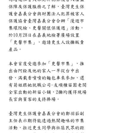
保障及保護服務之了解，臺灣更生保
護會嘉義分會與財團法人犯罪被害人
保護協會臺灣嘉義分會合辦「漫遊市
集環院檢、更馨關懷保護週」活動，
於10月28日在嘉義地檢署廣場設置
「更馨市集」，邀請更生人設攤販賣
產品。
本會首度受邀參加「更馨市集」，推
出由阿銓及他的家人一早從台中出
發，滿載香噴噴的麵包車來參加，還
有菊姐跟她就職公司-友順種苗園老闆
全家出動的新苗小舖，2攤均獲得現場
長官與賓客的支持捧場。
臺灣更生保護會嘉義分會的鄭羽茹副
主任表示期待能透過熱鬧趣味的市集
活動，拉近更生同學與社區民眾的距