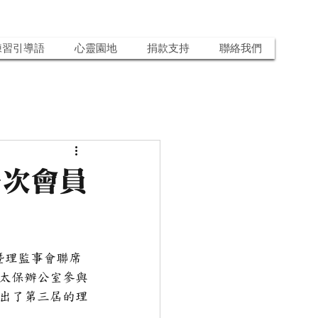
練習引導語
心靈園地
捐款支持
聯絡我們
一次會員
暨理監事會聯席
太保辦公室參與
出了第三屆的理