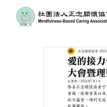
正念關懷協會
202
愛的接力
大會暨理
已更新：
2024年7月1日
恭喜正念關懷協會于
會議。感謝會員以及
此次盛會，順利完成
監事團隊。