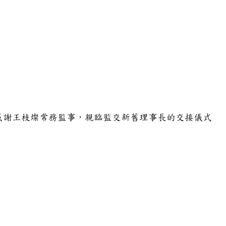
感謝王枝燦常務監事，親臨監交新舊理事長的交接儀式