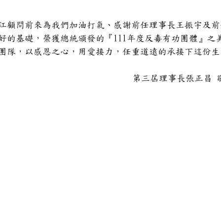
江顧問前來為我們加油打氣、感謝前任理事長王振宇及前
好的基礎，榮獲總統頒發的『111年度反毒有功團體』之
團隊，以感恩之心，用愛接力，任重道遠的承接下這份生
第三屆理事長張正昌 敬上 