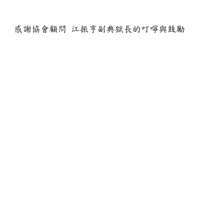
感謝協會顧問 江振亨副典獄長的叮嚀與鼓勵