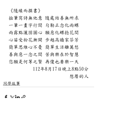
《隨緣而撰書》
拙筆寫詩無他意 隨處結善無所求
一筆一畫字行間 勾勒正念化雨蝶
雨露點灑囹圄心 願惡化蝶捻花間
心苗受粉花漸開 步越高牆家芬芳
簡單思維心不憂 簡單生活離萬愁
善與惡一念之間 苦與樂在於智慧
您願是何等之賢 再傻也要樂一天
112年8月17日晚上8點50分
想厝的人
同學故事
查看全部
最新文章