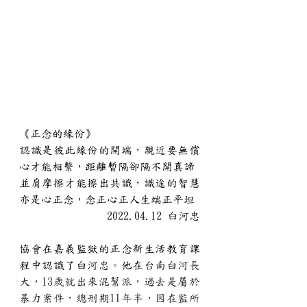
《正念的緣份》
認識是彼此緣份的開端，親近要無償
心才能相繫，距離暫隔卻隔不開真諦
並肩摩擦才能擦出共識，識途的智慧
亦是心正念，念正心正人生端正平坦
2022.04.12 
白河忠
協會在嘉義監獄的正念新生活教育課
程中認識了
白河忠
。他
在台南白河長
大，13歲就出來混幫派，過去是屬於
暴力案件，總刑期11年半，因在監所