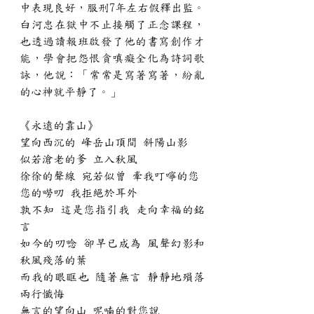
中表現良好，服刑7年左右假釋出監。
白河忠
在獄中不止接觸了正念課程，
也透過讀報班啟發了他的書寫創作才
能，學會把怨恨貪嗔癡全化為詩詞歌
詠，他說：「常常是寫著寫著，紛亂
的心神就平靜了。」
《永遠的靠山》
望向西沉的 峰岳山頂間 斜陽山影
似若滄老的爹 立入秋風
徐徐的聲線 宛若似曾 牽我叮嚀的您
您的嘮叨 我拒絕於耳外
孰不知 這是您指引我 走向幸福的銘
言
如今的叨唸 卻早已成為 風聲幻影和 
秋風殘落的葉
而我的眼眶也 隨著無言 靜靜地殞落 
兩行懺悔
無言的望向山 呢喃的對您說