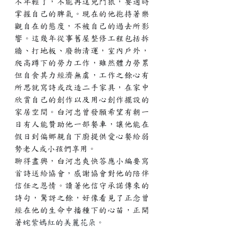
不年輕了，不能再逞兇鬥狠，要適時
掌握自己的脾氣。現在的他抱持著樂
觀自在的態度，不被自己的過去所影
響。這幾年從事舊屋整修工程包括拆
牆、打地板、廢物清運，室內戶外，
爬高蹲下的勞力工作，雖然體力勞累
但自食其力經濟無虞，工作之餘心有
所思就寫詩或改造二手家具，在家中
欣賞自己的創作以及用心創作擺設的
家居空間。
白河忠
曾發願希望有朝一
日有人能贊助他一部餐車，讓他能在
假日到偏鄉親自下廚提供愛心餐給弱
勢老人或小孩們享用。
聊得盡興，
白河忠
爽快答應小編要寫
首詩送給協會，感謝協會對他的陪伴
信任之恩情。讀著他信守承諾傳來的
詩句，驚訝之餘，好像看見了正念曾
經在他的生命中播種下的心苗，正開
著
姹紫嫣紅的美麗花朵。