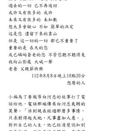
過去的一切 已不再返回
或許又有很多的 或許
未來又有很多的 未知數
想太多會疑心 不如 簡單的決定
這是您 遺留下來的靠山
但是 這一切的一切 都已不重要了
重要的是 在天的您 
或已嶙峋蒼老的您 不管您聽不聽得見
我向山影處 大喊一聲 
老爸 父親節快樂
112年8月8日晚上10點20分
想厝的人
小編為了要報導
白河忠
的故事打了電
話給他，
電話那端傳來
白河忠
爽朗的
笑聲。「活到現在經過那麼多事情，
只求對得起天地，凡事盡如人意。」
對於自己的人生，他已經清楚認知到