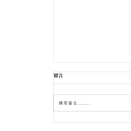
留言
撰寫留言......
【重塑自我，嶄新啟程】藥癮
復元成長團體