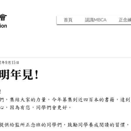
首頁
認識MBCA
正念
22年9月15日
明年見﹗
!
們，集結大家的力量，今年募集到近四百本的書籍，達到
心，因為有您，同學們會更好。
提供給監所正念班的同學們，鼓勵同學養成閱讀的習慣，